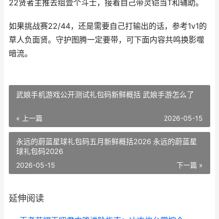
22贤者主推去组壹个斗士，接着自己带灵铠当T和辅助。
如果挑战赛22/44，还是需要自己打输出的话，参考1v1的
草人负面贤。守护图腾一定要带，可下面内容共鸣换影噬
暗流。
武娘手机游戏公开测试礼包码新鲜概括 武娘手游怎么了
« 上一篇
2026-05-15
永远的蔚蓝星球礼包码五月新鲜概括2026 永远的蔚蓝星
球礼包码2026
2026-05-15
下一篇 »
延伸阅读