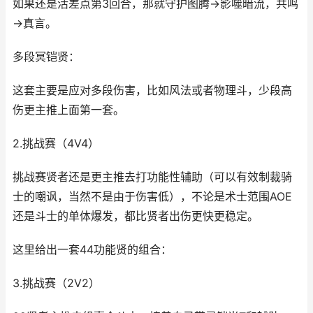
如果还是活差点第3回合，那就守护图腾→影噬暗流，共鸣
→真言。
多段冥铠贤：
这套主要是应对多段伤害，比如风法或者物理斗，少段高
伤更主推上面第一套。
2.挑战赛（4V4）
挑战赛贤者还是更主推去打功能性辅助（可以有效制裁骑
士的嘲讽，当然不是由于伤害低），不论是术士范围AOE
还是斗士的单体爆发，都比贤者出伤更快更稳定。
这里给出一套44功能贤的组合：
3.挑战赛（2V2）