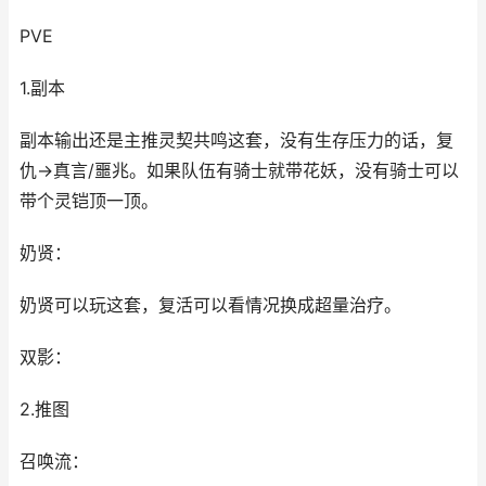
PVE
1.副本
副本输出还是主推灵契共鸣这套，没有生存压力的话，复
仇→真言/噩兆。如果队伍有骑士就带花妖，没有骑士可以
带个灵铠顶一顶。
奶贤：
奶贤可以玩这套，复活可以看情况换成超量治疗。
双影：
2.推图
召唤流：