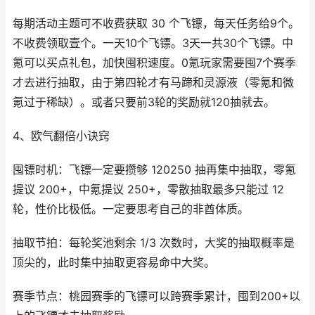
每期活动主题可不收费获取 30 个飞镖，每天任务给9个。
不收费领取壹个。一天10个飞镖。3天一共30个飞镖。中
氪可以买点礼包，加快囤积速度。0氪玩家需要囤7个赛季
才去进行抽取，由于第四轮才有马蹄和灵源液（零氪和微
氪过于稀缺）。或者只要前3轮的奖励就120抽就去。
4、欧气翻倍小诀窍
囤镖时机：飞镖一定要攒够 120250 抽再集中抽取，零氪
提议 200+，中氪提议 250+，零散抽取最多只能过 12
轮，性价比极低。一定要思考自己的非酋体质。
抽取节拍：每轮奖池剩余 1/3 次数时，大奖的抽取概率是
顶尖的，此时集中抽取更容易命中大奖。
赛季节点：桃园赛季的飞镖可以跨赛季累计，囤到200+以