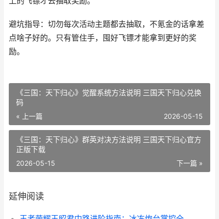
上的飞镖才去抽取奖励。
避坑指导：切勿每次活动主题都去抽取，不氪金的话拿差
点啥子好的。只有管住手，囤好飞镖才能拿到更好的奖
励。
《三国：天下归心》觉醒系统方法说明 三国天下归心兑换
码
« 上一篇
2026-05-15
《三国：天下归心》群英对决方法说明 三国天下归心官方
正版下载
2026-05-15
下一篇 »
延伸阅读
王者荣耀王昭君中路进阶指南：冰冻炮台掌控全场！