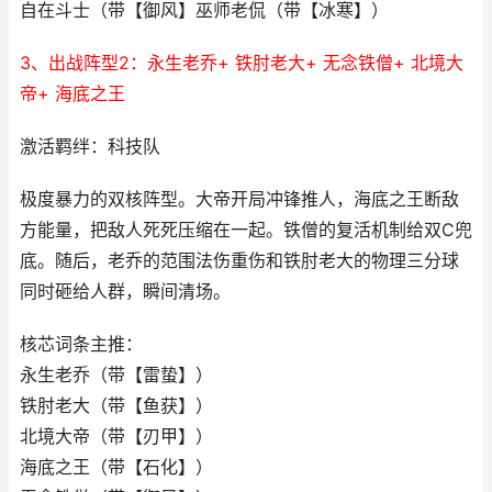
自在斗士（带【御风】巫师老侃（带【冰寒】）
3、出战阵型2：永生老乔+ 铁肘老大+ 无念铁僧+ 北境大
帝+ 海底之王
激活羁绊：科技队
极度暴力的双核阵型。大帝开局冲锋推人，海底之王断敌
方能量，把敌人死死压缩在一起。铁僧的复活机制给双C兜
底。随后，老乔的范围法伤重伤和铁肘老大的物理三分球
同时砸给人群，瞬间清场。
核芯词条主推：
永生老乔（带【雷蛰】）
铁肘老大（带【鱼获】）
北境大帝（带【刃甲】）
海底之王（带【石化】）