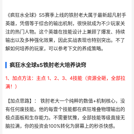
《疯狂水全球》S5赛季上线的铁肘老大属于最新超凡射手
英雄，凭借等于综合的输出机制，很快就成为不少玩家关
注的热门人物。这个英雄在技能设计上兼顾了爆发、持续
输出以及多种强化效果，因此实战表现也特别突出。不了
解如何培养的玩家，可以参考下文的养成策略。
疯狂水全球s5铁肘老大培养诀窍
1、加点方法：主点 1、2、3、4技能（资源全砸，全部拉
满！）
【加点思路】： 铁肘老大一个纯粹的数值+机制核心，没
有任何废技能。他的每壹个技能都在疯狂堆叠物理输出的
极点面板和生存能力。不需要犹豫，全部技能等级直接无
脑拉满，你的投资会100%转化为屏幕上的秒杀快感。