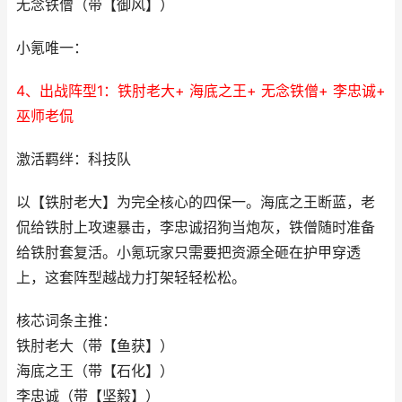
无念铁僧（带【御风】）
小氪唯一：
4、出战阵型1：铁肘老大+ 海底之王+ 无念铁僧+ 李忠诚+
巫师老侃
激活羁绊：科技队
以【铁肘老大】为完全核心的四保一。海底之王断蓝，老
侃给铁肘上攻速暴击，李忠诚招狗当炮灰，铁僧随时准备
给铁肘套复活。小氪玩家只需要把资源全砸在护甲穿透
上，这套阵型越战力打架轻轻松松。
核芯词条主推：
铁肘老大（带【鱼获】）
海底之王（带【石化】）
李忠诚（带【坚毅】）