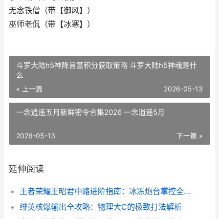
无念铁僧（带【御风】）
巫师老侃（带【冰寒】）
斗罗大陆h5神降旨意积分获取策略 斗罗大陆h5神魂是什
么
« 上一篇
2026-05-13
一念逍遥五月新鲜密令合集2026 一念逍遥5月
2026-05-13
下一篇 »
延伸阅读
王者荣耀王昭君中路进阶指南：冰冻炮台掌控全场！
绯英核爆输出全攻略：物理大C的极致打法解析