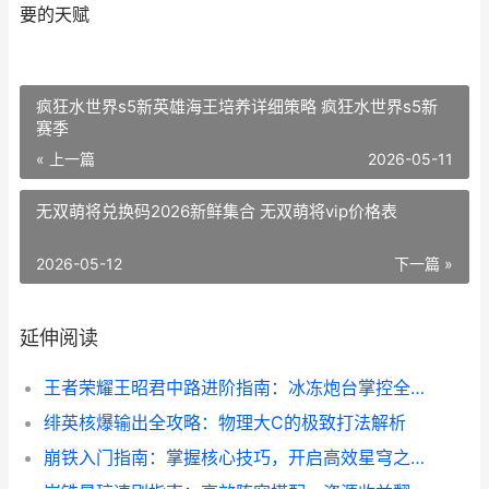
要的天赋
疯狂水世界s5新英雄海王培养详细策略 疯狂水世界s5新
赛季
« 上一篇
2026-05-11
无双萌将兑换码2026新鲜集合 无双萌将vip价格表
2026-05-12
下一篇 »
延伸阅读
王者荣耀王昭君中路进阶指南：冰冻炮台掌控全场！
绯英核爆输出全攻略：物理大C的极致打法解析
崩铁入门指南：掌握核心技巧，开启高效星穹之旅！