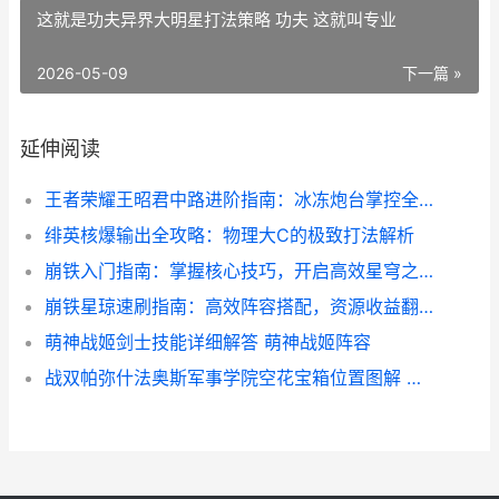
这就是功夫异界大明星打法策略 功夫 这就叫专业
2026-05-09
下一篇 »
延伸阅读
王者荣耀王昭君中路进阶指南：冰冻炮台掌控全场！
绯英核爆输出全攻略：物理大C的极致打法解析
崩铁入门指南：掌握核心技巧，开启高效星穹之旅！
崩铁星琼速刷指南：高效阵容搭配，资源收益翻倍！
萌神战姬剑士技能详细解答 萌神战姬阵容
战双帕弥什法奥斯军事学院空花宝箱位置图解 战双帕弥a