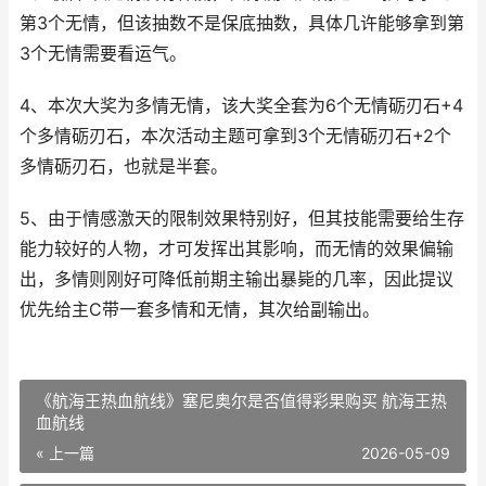
第3个无情，但该抽数不是保底抽数，具体几许能够拿到第
3个无情需要看运气。
4、本次大奖为多情无情，该大奖全套为6个无情砺刃石+4
个多情砺刃石，本次活动主题可拿到3个无情砺刃石+2个
多情砺刃石，也就是半套。
5、由于情感激天的限制效果特别好，但其技能需要给生存
能力较好的人物，才可发挥出其影响，而无情的效果偏输
出，多情则刚好可降低前期主输出暴毙的几率，因此提议
优先给主C带一套多情和无情，其次给副输出。
《航海王热血航线》塞尼奥尔是否值得彩果购买 航海王热
血航线
« 上一篇
2026-05-09