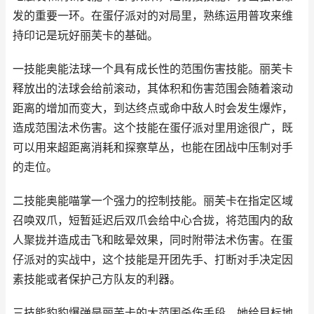
发的重要一环。在蛋仔派对的对局里，熟练运用普攻来维
持印记是玩好丽芙卡的基础。
一技能奥能法球一个具有成长性的范围伤害技能。丽芙卡
释放出的法球会给前滚动，其体积和伤害范围会随着滚动
距离的增加而变大，到达终点或命中敌人时会发生爆炸，
造成范围法术伤害。这个技能在蛋仔派对里用途很广，既
可以用来超距离消耗和探察草丛，也能在团战中压制对手
的走位。
二技能奥能喵掌一个强力的控制技能。丽芙卡在指定区域
召唤双爪，短暂延迟后双爪会给中心合拢，将范围内的敌
人聚拢并造成击飞和眩晕效果，同时附带法术伤害。在蛋
仔派对的实战中，这个技能是开团先手、打断对手决定因
素技能或者保护己方队友的利器。
三技能豹豹爆弹是丽芙卡的大范围杀伤手段。她给目标地