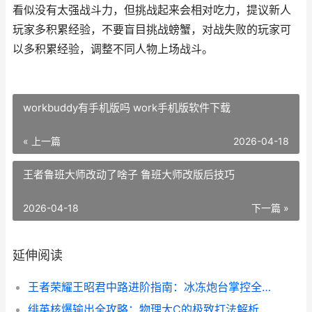
看似没有太强战斗力，但挑战起来会相对吃力，提议新人
玩家多积累经验，不要盲目挑战螃蟹，对战失败的玩家可
以多积累经验，调整不同人物上场战斗。
workbuddy有手机版吗 work手机版软件下载
« 上一篇
2026-04-18
王者鲁班大师改动了啥子 鲁班大师改版后技巧
2026-04-18
下一篇 »
延伸阅读
王者荣耀王昭君中路进阶指南：冰冻炮台掌控全场！
绯英核爆输出全攻略：物理大C的极致打法解析